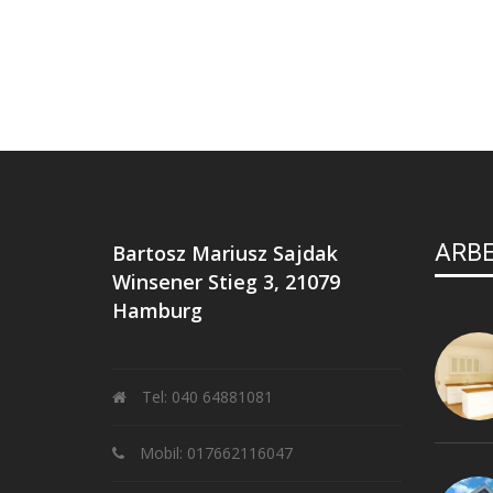
ARB
Bartosz Mariusz Sajdak
Winsener Stieg 3, 21079
Hamburg
Tel: 040 64881081
Mobil: 017662116047