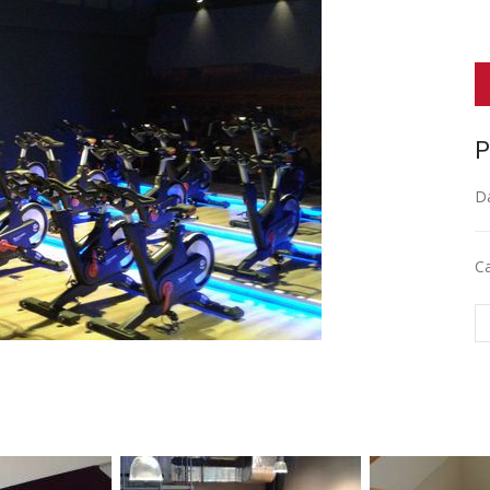
P
D
Ca