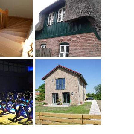
,
,
,