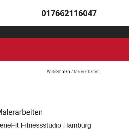
017662116047
Willkommen
/
Malerarbeiten
alerarbeiten
eneFit Fitnessstudio Hamburg