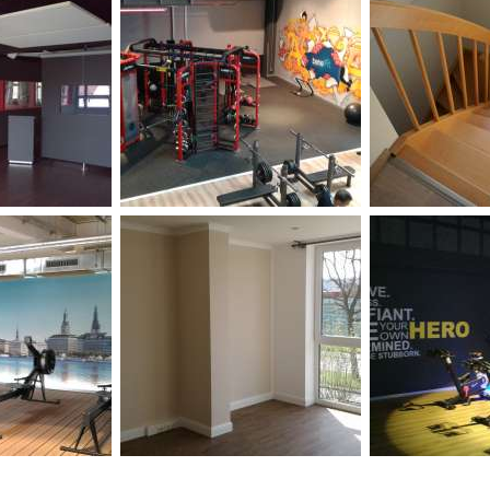
,
,
,
,